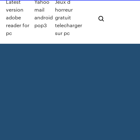
Latest
Yahoo
Jeux d
version
mail
horreur
adobe
android
gratuit
reader for
pop3
telecharger
pc
sur pc