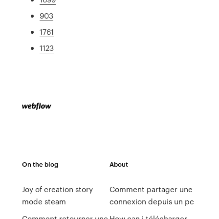
903
1761
1123
On the blog
About
Joy of creation story
Comment partager une
mode steam
connexion depuis un pc
Comment retourner une
How can i télécharger